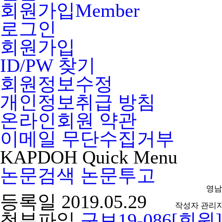
회원가입
Member
로그인
회원가입
ID/PW 찾기
회원정보수정
개인정보취급 방침
온라인회원 약관
이메일 무단수집거부
KAPDOH
Quick
Menu
논문검색
논문투고
영남
등록일
2019.05.29
작성자
관리
첨부파일
구보19-086[