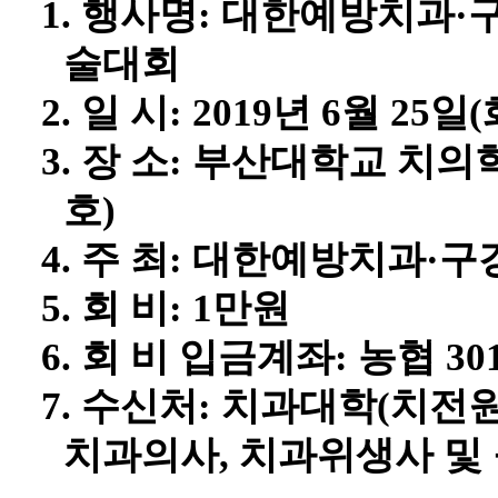
1.
행사명
:
대한예방치과
·
술대회
2.
일 시
: 2019
년
6
월
25
일
(
3.
장 소
:
부산대학교 치의
호
)
4.
주 최
:
대한예방치과
·
구
5.
회 비
: 1
만원
6.
회 비 입금계좌
:
농협
30
7.
수신처
:
치과대학
(
치전
치과의사
,
치과위생사 및