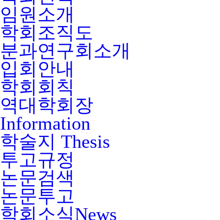
임원소개
학회조직도
분과연구회소개
입회안내
학회회칙
역대학회장
Information
학술지
Thesis
투고규정
논문검색
논문투고
학회소식
News